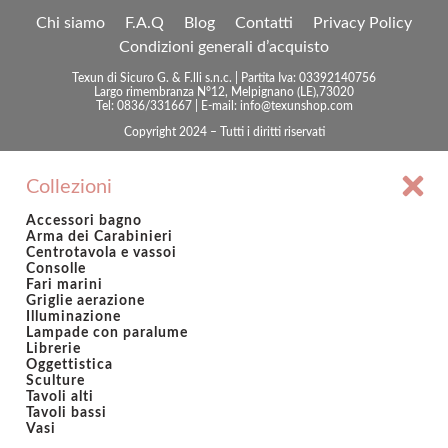
Chi siamo
F.A.Q
Blog
Contatti
Privacy Policy
Condizioni generali d’acquisto
Texun di Sicuro G. & F.lli s.n.c. | Partita Iva: 03392140756
Largo rimembranza N°12, Melpignano (LE),73020
Tel: 0836/331667 | E-mail: info@texunshop.com
Copyright 2024 – Tutti i diritti riservati
Collezioni
Accessori bagno
Arma dei Carabinieri
Centrotavola e vassoi
Consolle
Fari marini
Griglie aerazione
Illuminazione
Lampade con paralume
Librerie
Oggettistica
Sculture
Tavoli alti
Tavoli bassi
Vasi