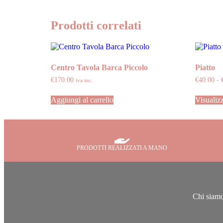
Prodotti correlati
Centro Tavola Barca Piccolo
Piatto
€
170.00
€
40.00
-
iva inc.
Aggiungi al carrello
Visualizz
PRODOTTI REALIZZATI A MANO
Chi siam