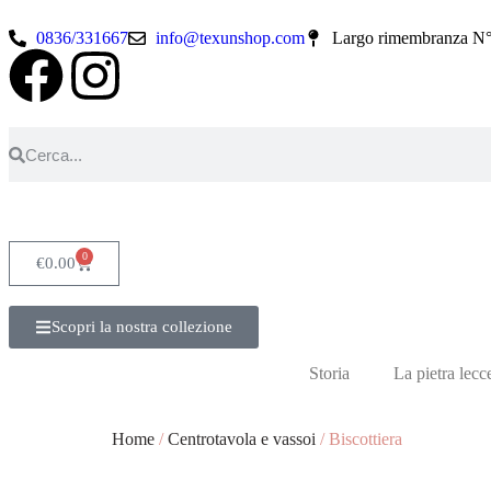
0836/331667
info@texunshop.com
Largo rimembranza N°
0
€
0.00
Scopri la nostra collezione
Storia
La pietra lecc
Home
/
Centrotavola e vassoi
/ Biscottiera