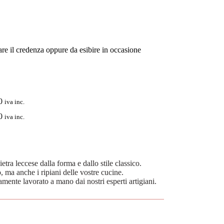
are il credenza oppure da esibire in occasione
0
iva inc.
0
iva inc.
etra leccese dalla forma e dallo stile classico.
o, ma anche i ripiani delle vostre cucine.
ramente lavorato a mano dai nostri esperti artigiani.