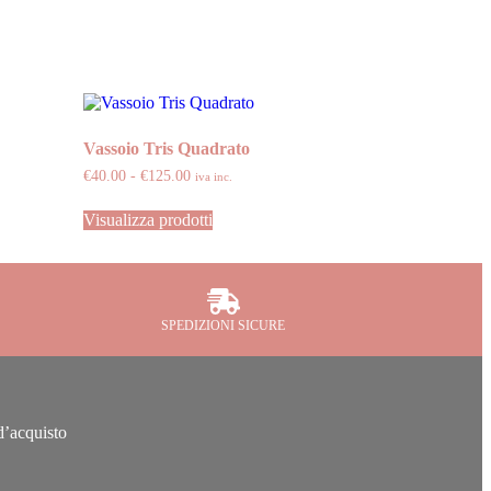
Vassoio Tris Quadrato
€
40.00
-
€
125.00
iva inc.
Visualizza prodotti
SPEDIZIONI SICURE
d’acquisto