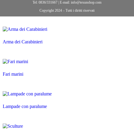
Tel: 0836/331667 | E-mail: info@texunshop.com
Copyright 2024 – Tutti i diritti riservati
Arma dei Carabinieri
Fari marini
Lampade con paralume