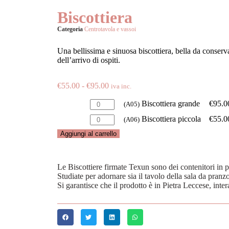
Biscottiera
Categoria
Centrotavola e vassoi
Una bellissima e sinuosa biscottiera, bella da conserv
dell’arrivo di ospiti.
€
55.00
-
€
95.00
iva inc.
Biscottiera grande
€
95.0
(A05)
Biscottiera piccola
€
55.0
(A06)
Aggiungi al carrello
Le Biscottiere firmate Texun sono dei contenitori in pi
Studiate per adornare sia il tavolo della sala da pranz
Si garantisce che il prodotto è in Pietra Leccese, inte