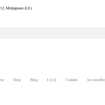
12, Melpignano (LE)
ese
Shop
Blog
F.A.Q
Contatti
Account/Reg