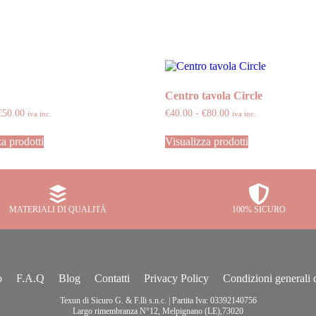
Centro tavola Circle
€
50.00
€
40.00
-
€
80.00
iva inc.
iva inc.
a prodotti
Visualizza prodotti
MATERIALI DI QUALITÀ
100% SICURO
o
F.A.Q
Blog
Contatti
Privacy Policy
Condizioni generali 
Texun di Sicuro G. & F.lli s.n.c. | Partita Iva: 03392140756
Largo rimembranza N°12, Melpignano (LE),73020