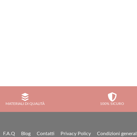
MATERIALI DI QUALITÀ
100% SICURO
F.A.Q
Blog
Contatti
Privacy Policy
Condizioni general