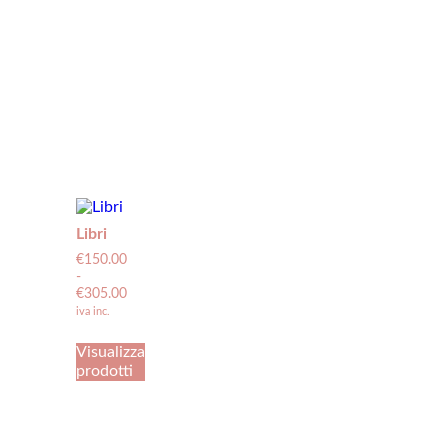
Libri
€
150.00
-
€
305.00
iva inc.
Visualizza
prodotti