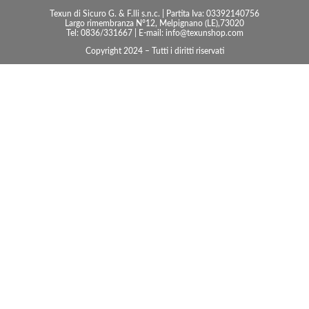
Texun di Sicuro G. & F.lli s.n.c. | Partita Iva: 03392140756
Largo rimembranza N°12, Melpignano (LE),73020
Tel: 0836/331667 | E-mail: info@texunshop.com
Copyright 2024 – Tutti i diritti riservati
Accessori bagno
Consolle
Illuminazione
Oggettistica