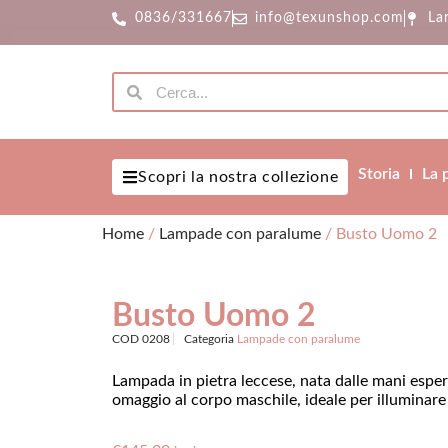
0836/331667
info@texunshop.com
La
Storia
La 
Scopri la nostra collezione
Home
/
Lampade con paralume
/ Busto Uomo 2
Busto Uomo 2
COD
0208
Categoria
Lampade con paralume
Lampada in pietra leccese, nata dalle mani esper
omaggio al corpo maschile, ideale per illuminare