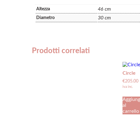
46 cm
Altezza
30 cm
Diametro
Prodotti correlati
Circle
€
205.00
iva inc.
Aggiung
al
carrello