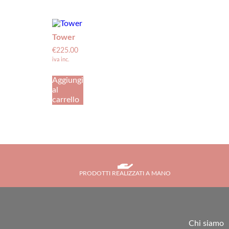
Tower
€
225.00
iva inc.
Aggiungi
al
carrello
PRODOTTI REALIZZATI A MANO
Chi siamo