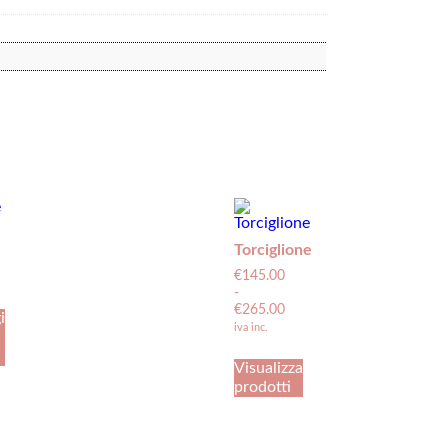
Torciglione
€
145.00
-
€
265.00
i
iva inc.
Visualizza
prodotti