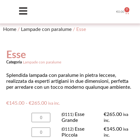
0
€
0.00
Home
/
Lampade con paralume
/ Esse
Esse
Categoria
Lampade con paralume
Splendida lampada con paralume in pietra leccese,
realizzata da esperti artigiani in due dimensioni, perfetta
per arredare con un tocco moderno qualunque ambiente.
€
145.00
-
€
265.00
iva inc.
Esse
€
265.00
(0111)
iva
Grande
inc.
Esse
€
145.00
(0112)
iva
Piccola
inc.