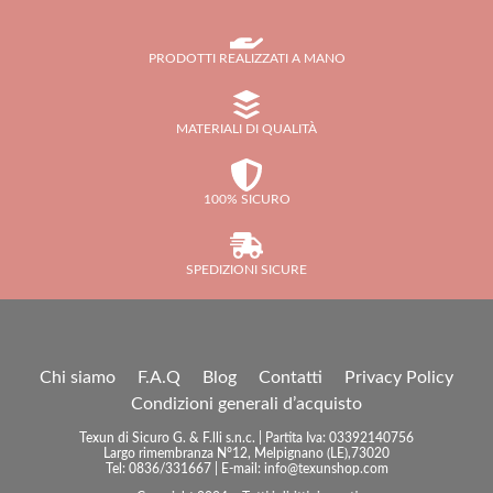
PRODOTTI REALIZZATI A MANO
MATERIALI DI QUALITÀ
100% SICURO
SPEDIZIONI SICURE
Chi siamo
F.A.Q
Blog
Contatti
Privacy Policy
Condizioni generali d’acquisto
Texun di Sicuro G. & F.lli s.n.c. | Partita Iva: 03392140756
Largo rimembranza N°12, Melpignano (LE),73020
Tel: 0836/331667 | E-mail: info@texunshop.com