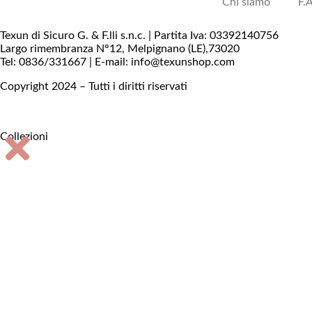
Chi siamo
F.
Texun di Sicuro G. & F.lli s.n.c. | Partita Iva: 03392140756
Largo rimembranza N°12, Melpignano (LE),73020
Tel: 0836/331667 | E-mail: info@texunshop.com
Copyright 2024 – Tutti i diritti riservati
Collezioni
Accessori bagno
Consolle
Illuminazione
Oggettistica