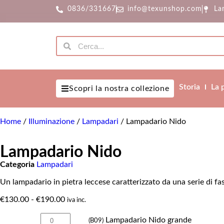
0836/331667
info@texunshop.com
La
Storia
La 
Scopri la nostra collezione
Home
/
Illuminazione
/
Lampadari
/ Lampadario Nido
Lampadario Nido
Categoria
Lampadari
Un lampadario in pietra leccese caratterizzato da una serie di fa
€
130.00
-
€
190.00
iva inc.
Lampadario Nido grande
(B09)