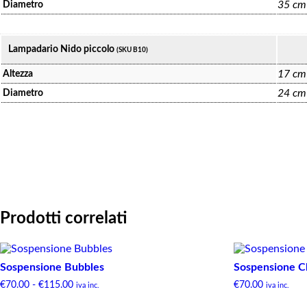
35 cm
Diametro
Lampadario Nido piccolo
(SKU B10)
17 cm
Altezza
24 cm
Diametro
Prodotti correlati
Sospensione Bubbles
Sospensione 
€
70.00
-
€
115.00
€
70.00
iva inc.
iva inc.