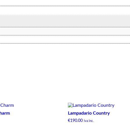
Charm
Lampadario Country
€
190.00
iva inc.