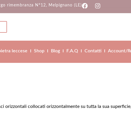
rgo rimembranza N°12, Melpignano (LE)
pietra leccese
Shop
Blog
F.A.Q
Contatti
Account/Re
sci orizzontali collocati orizzontalmente su tutta la sua superfic