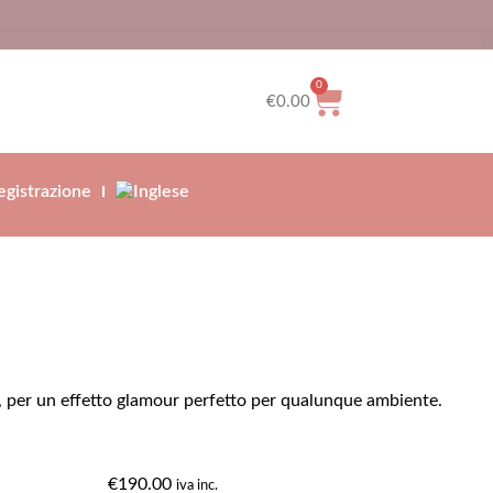
0
€
0.00
gistrazione
ie, per un effetto glamour perfetto per qualunque ambiente.
€
190.00
iva inc.