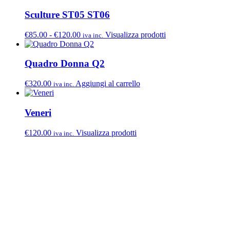
Sculture ST05 ST06
Fascia
€
85.00
-
€
120.00
Visualizza prodotti
iva inc.
di
prezzo:
da
Quadro Donna Q2
€85.00
a
€
320.00
Aggiungi al carrello
iva inc.
€120.00
Veneri
€
120.00
Visualizza prodotti
iva inc.