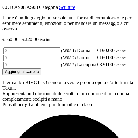
COD
AS08 AS08
Categoria
Sculture
L’arte è un linguaggio universale, una forma di comunicazione per
esprimere sentimenti, emozioni o per mandare un messaggio a chi
osserva.
Fascia
€
160.00
-
€
320.00
iva inc.
di
Donna
prezzo:
Donna
€
160.00
(AS08 1)
iva inc.
quantità
da
Uomo
Uomo
€
160.00
(AS08 2)
iva inc.
€160.00
quantità
La
La coppia
€
320.00
(AS08 3)
iva inc.
a
coppia
Aggiungi al carrello
€320.00
quantità
I fermalibri BIVOLTO sono una vera e propria opera d’arte firmata
Texun.
Rappresentano la fusione di due volti, di un uomo e di una donna
completamente scolpiti a mano.
Pensati per gli ambienti più rinomati e di classe.