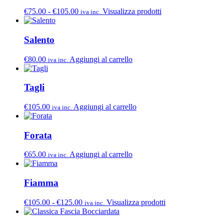
Fascia
€
75.00
-
€
105.00
Visualizza prodotti
iva inc.
di
prezzo:
da
Salento
€75.00
a
€
80.00
Aggiungi al carrello
iva inc.
€105.00
Tagli
€
105.00
Aggiungi al carrello
iva inc.
Forata
€
65.00
Aggiungi al carrello
iva inc.
Fiamma
Fascia
€
105.00
-
€
125.00
Visualizza prodotti
iva inc.
di
prezzo: