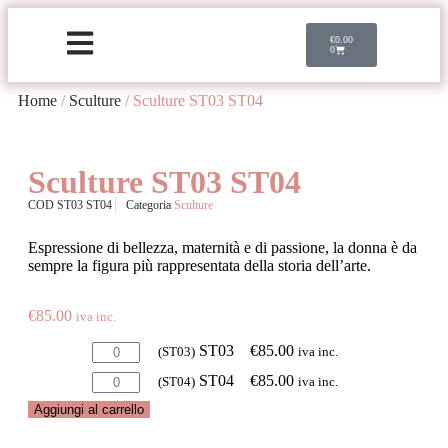
€
0.00
0
Home
/
Sculture
/ Sculture ST03 ST04
Sculture ST03 ST04
COD
ST03 ST04
Categoria
Sculture
Espressione di bellezza, maternità e di passione, la donna è da
sempre la figura più rappresentata della storia dell’arte.
€
85.00
iva inc.
ST03
€
85.00
(ST03)
iva inc.
ST04
€
85.00
(ST04)
iva inc.
Aggiungi al carrello