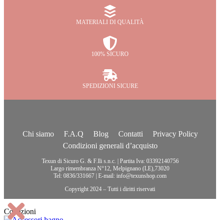
MATERIALI DI QUALITÀ
100% SICURO
SPEDIZIONI SICURE
Chi siamo
F.A.Q
Blog
Contatti
Privacy Policy
Condizioni generali d’acquisto
Texun di Sicuro G. & F.lli s.n.c. | Partita Iva: 03392140756
Largo rimembranza N°12, Melpignano (LE),73020
Tel: 0836/331667 | E-mail: info@texunshop.com
Copyright 2024 – Tutti i diritti riservati
Collezioni