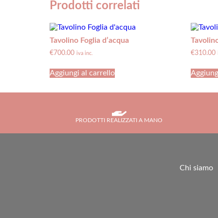
Prodotti correlati
Tavolino Foglia d’acqua
Tavolino
€
700.00
€
310.00
iva inc.
Aggiungi al carrello
Aggiungi
PRODOTTI REALIZZATI A MANO
Chi siamo