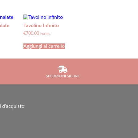
alate
Tavolino Infinito
€
700.00
iva inc.
Aggiungi al carrello
SPEDIZIONI SICURE
i d’acquisto