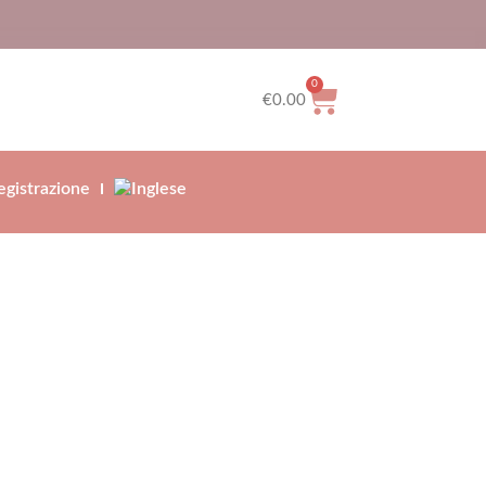
0
€
0.00
gistrazione