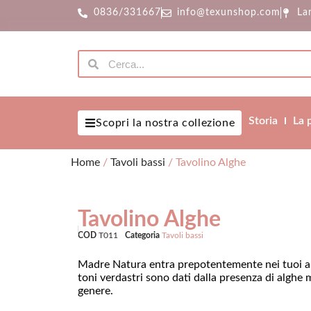
0836/331667
info@texunshop.com
La
Storia
La 
Scopri la nostra collezione
Home
/
Tavoli bassi
/ Tavolino Alghe
Tavolino Alghe
COD
T011
Categoria
Tavoli bassi
Madre Natura entra prepotentemente nei tuoi amb
toni verdastri sono dati dalla presenza di alghe 
genere.