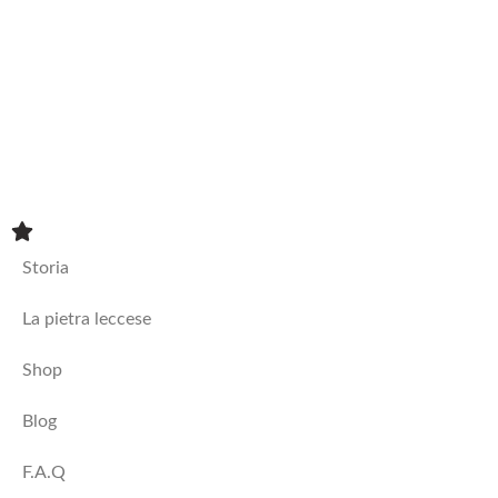
Sculture
Tavoli alti
Tavoli bassi
Vasi
Storia
La pietra leccese
Shop
Blog
F.A.Q