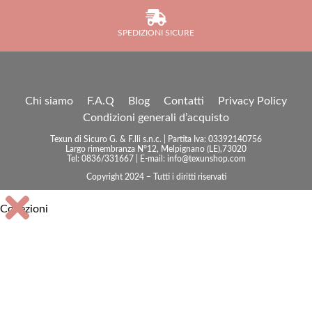
SPEDIZIONI SICURE
Chi siamo
F.A.Q
Blog
Contatti
Privacy Policy
Condizioni generali d’acquisto
Texun di Sicuro G. & F.lli s.n.c. | Partita Iva: 03392140756
Largo rimembranza N°12, Melpignano (LE),73020
Tel: 0836/331667 | E-mail: info@texunshop.com
Copyright 2024 – Tutti i diritti riservati
Collezioni
Accessori bagno
Arma dei Carabinieri
Centrotavola e vassoi