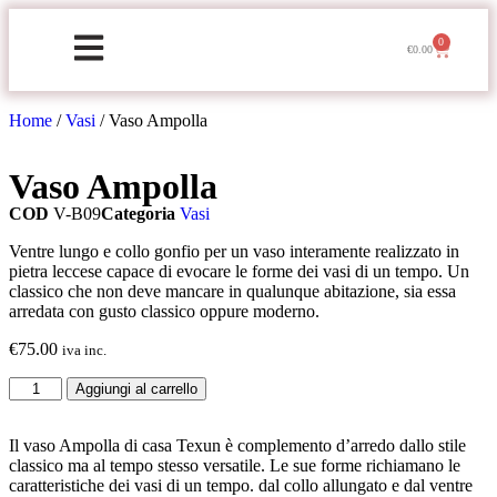
0
€
0.00
Home
/
Vasi
/ Vaso Ampolla
Vaso Ampolla
COD
V-B09
Categoria
Vasi
Ventre lungo e collo gonfio per un vaso interamente realizzato in
pietra leccese capace di evocare le forme dei vasi di un tempo. Un
classico che non deve mancare in qualunque abitazione, sia essa
arredata con gusto classico oppure moderno.
€
75.00
iva inc.
Aggiungi al carrello
Il vaso Ampolla di casa Texun è complemento d’arredo dallo stile
classico ma al tempo stesso versatile. Le sue forme richiamano le
caratteristiche dei vasi di un tempo. dal collo allungato e dal ventre