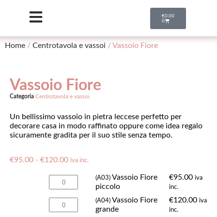
€
0.00
0
Home
/
Centrotavola e vassoi
/ Vassoio Fiore
Vassoio Fiore
Categoria
Centrotavola e vassoi
Un bellissimo vassoio in pietra leccese perfetto per
decorare casa in modo raffinato oppure come idea regalo
sicuramente gradita per il suo stile senza tempo.
€
95.00
-
€
120.00
iva inc.
Vassoio Fiore
€
95.00
(A03)
iva
piccolo
inc.
Vassoio Fiore
€
120.00
(A04)
iva
grande
inc.