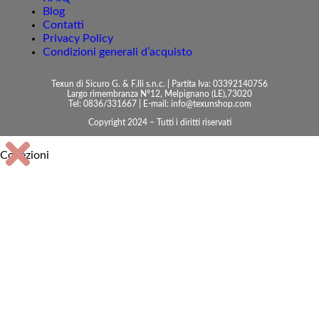
Blog
Contatti
Privacy Policy
Condizioni generali d’acquisto
Texun di Sicuro G. & F.lli s.n.c. | Partita Iva: 03392140756
Largo rimembranza N°12, Melpignano (LE),73020
Tel: 0836/331667 | E-mail: info@texunshop.com
Copyright 2024 – Tutti i diritti riservati
Collezioni
Accessori bagno
Arma dei Carabinieri
Centrotavola e vassoi
Consolle