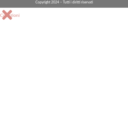
Copyright 2024 – Tutti i diritti riservati
Collezioni
Accessori bagno
Arma dei Carabinieri
Centrotavola e vassoi
Consolle
Fari marini
Griglie aerazione