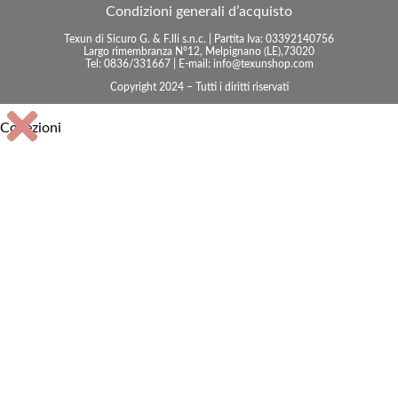
Condizioni generali d’acquisto
Texun di Sicuro G. & F.lli s.n.c. | Partita Iva: 03392140756
Largo rimembranza N°12, Melpignano (LE),73020
Tel: 0836/331667 | E-mail: info@texunshop.com
Copyright 2024 – Tutti i diritti riservati
Collezioni
Accessori bagno
Arma dei Carabinieri
Centrotavola e vassoi
Consolle
Fari marini