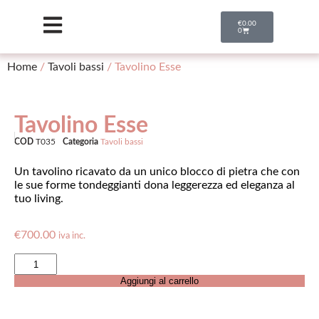
€
0.00
0
Home
/
Tavoli bassi
/ Tavolino Esse
Tavolino Esse
COD
T035
Categoria
Tavoli bassi
Un tavolino ricavato da un unico blocco di pietra che con
le sue forme tondeggianti dona leggerezza ed eleganza al
tuo living.
€
700.00
iva inc.
Aggiungi al carrello