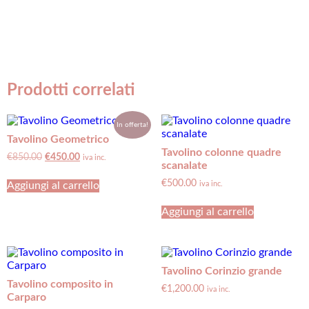
Prodotti correlati
In offerta!
Tavolino Geometrico
Tavolino colonne quadre
€
850.00
€
450.00
iva inc.
scanalate
€
500.00
Aggiungi al carrello
iva inc.
Aggiungi al carrello
Tavolino Corinzio grande
Tavolino composito in
€
1,200.00
iva inc.
Carparo