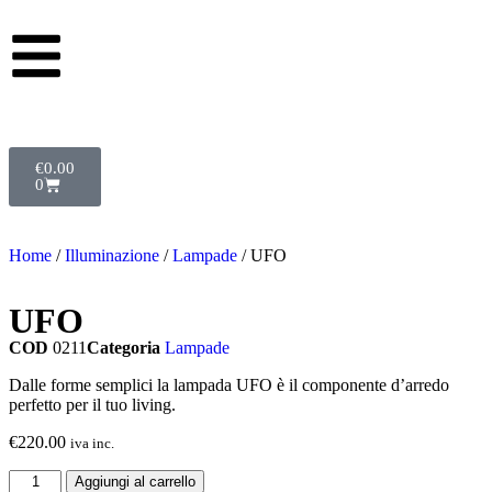
€
0.00
0
Home
/
Illuminazione
/
Lampade
/ UFO
UFO
COD
0211
Categoria
Lampade
Dalle forme semplici la lampada UFO è il componente d’arredo
perfetto per il tuo living.
€
220.00
iva inc.
Aggiungi al carrello