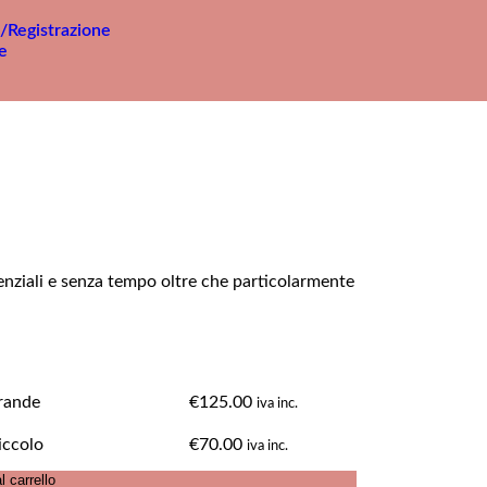
/Registrazione
senziali e senza tempo oltre che particolarmente
rande
€
125.00
iva inc.
iccolo
€
70.00
iva inc.
l carrello