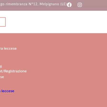
rgo rimembranza N°12, Melpignano (LE)
ra leccese
ti
t/Registrazione
a leccese