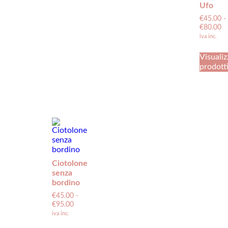
Ufo
€
45.00
-
€
80.00
iva inc.
Visualiz
prodott
Ciotolone
senza
bordino
€
45.00
-
€
95.00
iva inc.