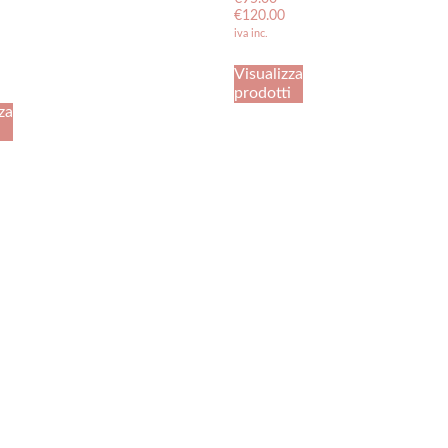
€
120.00
iva inc.
Visualizza
prodotti
za
i