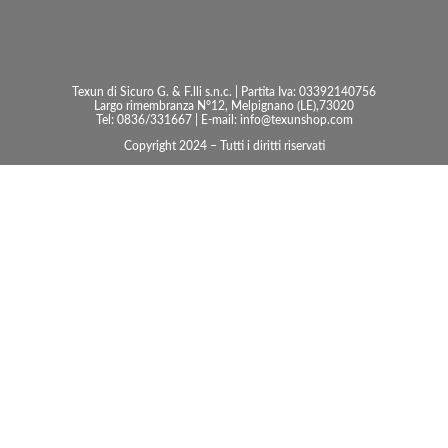
Texun di Sicuro G. & F.lli s.n.c. | Partita Iva: 03392140756
Largo rimembranza N°12, Melpignano (LE),73020
Tel: 0836/331667 | E-mail: info@texunshop.com
Copyright 2024 – Tutti i diritti riservati
Accessori bagno
Consolle
Illuminazione