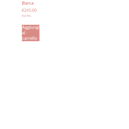
Barca
€
245.00
iva inc.
Aggiungi
al
carrello