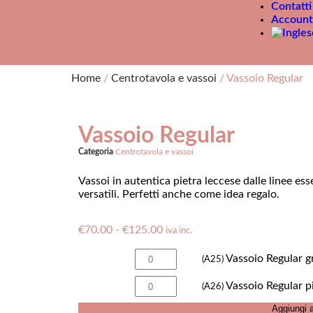
Contatti
Account
Home
/
Centrotavola e vassoi
/ Vassoio Regular
Vassoio Regular
Categoria
Centrotavola e vassoi
Vassoi in autentica pietra leccese dalle linee es
versatili. Perfetti anche come idea regalo.
€
70.00
-
€
125.00
iva inc.
Vassoio Regular g
(A25)
Vassoio Regular p
(A26)
Aggiungi a