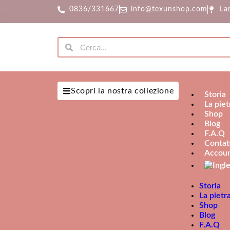
0836/331667
info@texunshop.com
La
Scopri la nostra collezione
Storia
La piet
Shop
Blog
F.A.Q
Contat
Accoun
Storia
La pietr
Shop
Blog
F.A.Q