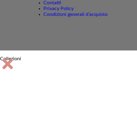
Contatti
Privacy Policy
Condizioni generali d’acquisto
Collezioni
Centrotavola e
vassoi
Griglie aerazione