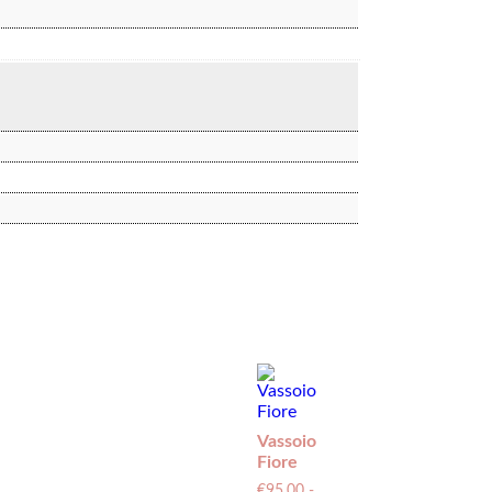
Vassoio
Fiore
€
95.00
-