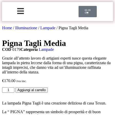
€
0.00
0
Home
/
Illuminazione
/
Lampade
/ Pigna Tagli Media
Pigna Tagli Media
COD
0179
Categoria
Lampade
Grazie all’attento lavoro di artigiani esperti nasce questa elegante
lampada in pietra leccese dalla forma di una pigna, caratterizzata da
intagli imprecisi, che danno vita ad un’illuminazione raffinata
all’interno della stanza.
€
170.00
iva inc.
Aggiungi al carrello
La lampada Pigna Tagli è una creazione deliziosa di casa Texun.
La “ PIGNA” rappresenta un simbolo di prosperità e di buon